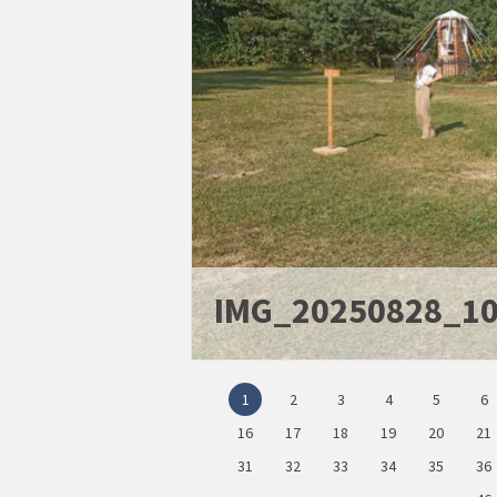
IMG_20250828_1
1
2
3
4
5
6
16
17
18
19
20
21
31
32
33
34
35
36