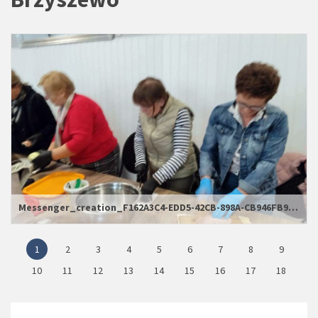
Messenger_creation_F162A3C4-EDD5-42CB-898A-CB946FB9CD0C_wynik
1
2
3
4
5
6
7
8
9
10
11
12
13
14
15
16
17
18