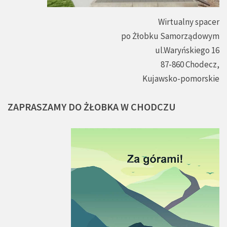
Wirtualny spacer
po Żłobku Samorządowym
ul.Waryńskiego 16
87-860 Chodecz,
Kujawsko-pomorskie
ZAPRASZAMY
DO
ŻŁOBKA
W
CHODCZU