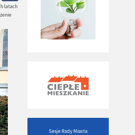
ch latach
ożenie
Sesje Rady Miasta