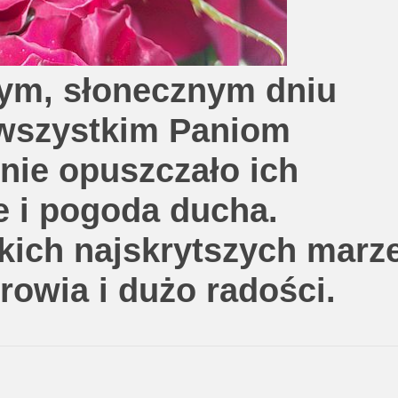
ym, słonecznym dniu
wszystkim Paniom
nie opuszczało ich
e i pogoda ducha.
kich najskrytszych marz
rowia i dużo radości.