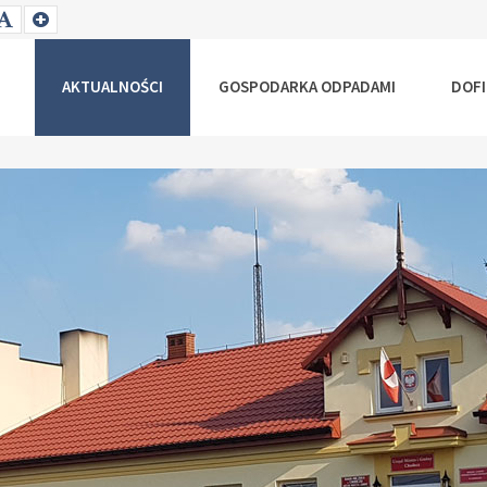
T
SET
SET
ALLER
DEFAULT
LARGER
NT
FONT
FONT
AKTUALNOŚCI
GOSPODARKA ODPADAMI
DOF