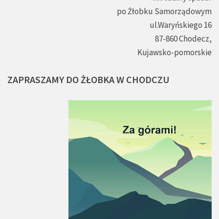
po Żłobku Samorządowym
ul.Waryńskiego 16
87-860 Chodecz,
Kujawsko-pomorskie
ZAPRASZAMY
DO
ŻŁOBKA
W
CHODCZU