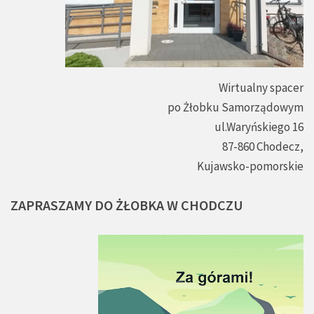
Wirtualny spacer
po Żłobku Samorządowym
ul.Waryńskiego 16
87-860 Chodecz,
Kujawsko-pomorskie
ZAPRASZAMY
DO
ŻŁOBKA
W
CHODCZU