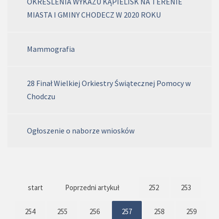
OKREŚLENIA WYKAZU KĄPIELISK NA TERENIE
MIASTA I GMINY CHODECZ W 2020 ROKU
Mammografia
28 Finał Wielkiej Orkiestry Świątecznej Pomocy w
Chodczu
Ogłoszenie o naborze wniosków
start
Poprzedni artykuł
252
253
254
255
256
257
258
259