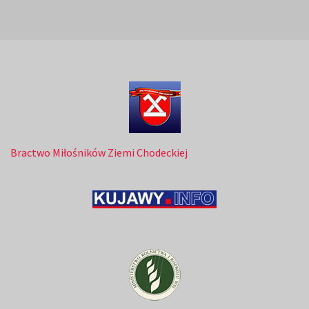
Bractwo Miłośników Ziemi Chodeckiej