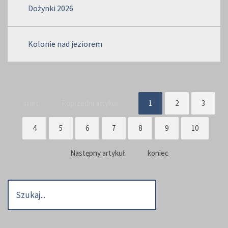
Dożynki 2026
Kolonie nad jeziorem
start
Poprzedni artykuł
1
2
3
4
5
6
7
8
9
10
Następny artykuł
koniec