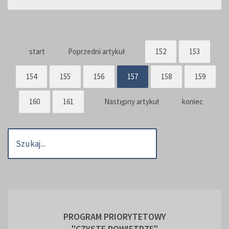
start
Poprzedni artykuł
152
153
154
155
156
157
158
159
160
161
Następny artykuł
koniec
PROGRAM PRIORYTETOWY
"CZYSTE POWIETRZE"