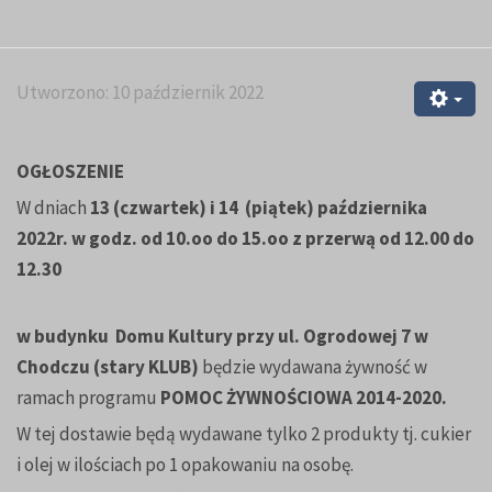
Utworzono: 10 październik 2022
OGŁOSZENIE
W dniach
13 (czwartek) i 14 (piątek) października
2022r. w godz. od 10.oo do 15.oo
z przerwą od 12.00 do
12.30
w budynku Domu Kultury przy ul. Ogrodowej 7 w
Chodczu (stary KLUB)
będzie wydawana żywność w
ramach programu
POMOC ŻYWNOŚCIOWA 2014-2020.
W tej dostawie będą wydawane tylko 2 produkty tj. cukier
i olej w ilościach po 1 opakowaniu na osobę.