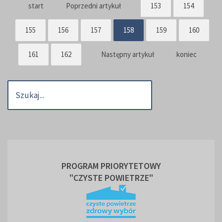
start
Poprzedni artykuł
153
154
155
156
157
158
159
160
161
162
Następny artykuł
koniec
PROGRAM PRIORYTETOWY
"CZYSTE POWIETRZE"