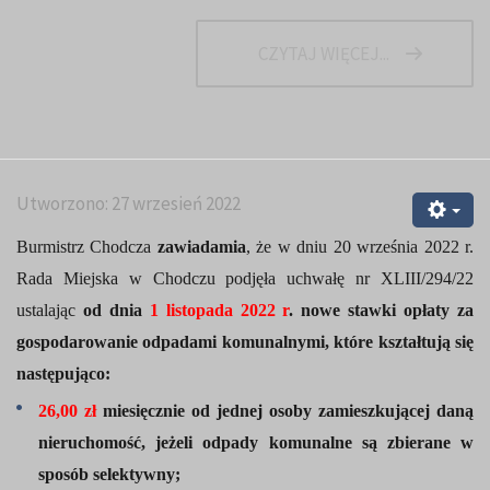
CZYTAJ WIĘCEJ...
Utworzono: 27 wrzesień 2022
Burmistrz Chodcza
zawiadamia
,
że
w dniu
20 września
2022 r.
Rada Miejska w Chodczu podjęła uchwałę
nr
XLIII/294/22
ustalając
od dnia
1
listopada
2022 r
. now
e
stawk
i
opłaty za
gospodarowanie odpadami komunalnymi,
które kształtują się
następująco:
26,00
zł
miesięcznie od jednej osoby zamieszkującej daną
nieruchomość,
jeżeli odpady komunalne są zbierane w
sposób selektywny;