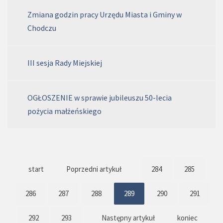
Zmiana godzin pracy Urzędu Miasta i Gminy w
Chodczu
III sesja Rady Miejskiej
OGŁOSZENIE w sprawie jubileuszu 50-lecia
pożycia małżeńskiego
start
Poprzedni artykuł
284
285
286
287
288
289
290
291
292
293
Następny artykuł
koniec