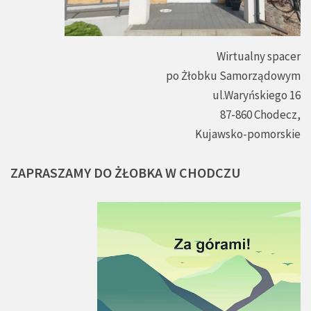
Wirtualny spacer
po Żłobku Samorządowym
ul.Waryńskiego 16
87-860 Chodecz,
Kujawsko-pomorskie
ZAPRASZAMY
DO
ŻŁOBKA
W
CHODCZU