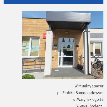
Wirtualny spacer
po Żłobku Samorządowym
ul.Waryńskiego 16
87-860 Chodecz,