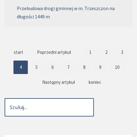
Przebudowa drogi gminnej w m. Trzeszczon na
długości 1449 m
start
Poprzedni artykuł
1
2
3
4
5
6
7
8
9
10
Następny artykuł
koniec