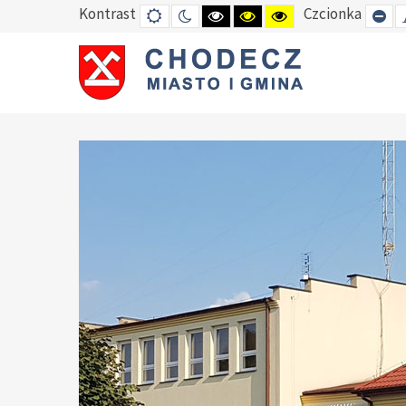
Kontrast
Czcionka
DEFAULT
TRYB
HIGH
HIGH
HIGH
SE
MODE
NOCNY
CONTRAST
CONTRAST
CONTRAST
SM
BLACK
BLACK
YELLOW
FO
WHITE
YELLOW
BLACK
MODE
MODE
MODE