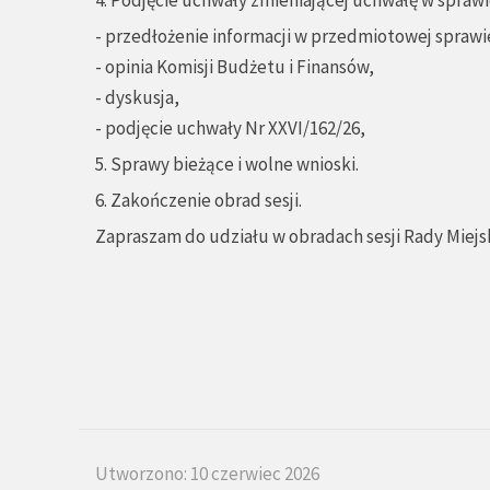
4. Podjęcie uchwały zmieniającej uchwałę w spraw
- przedłożenie informacji w przedmiotowej sprawie
- opinia Komisji Budżetu i Finansów,
- dyskusja,
- podjęcie uchwały Nr XXVI/162/26,
5. Sprawy bieżące i wolne wnioski.
6. Zakończenie obrad sesji.
Zapraszam do udziału w obradach sesji Rady Miejsk
Utworzono: 10 czerwiec 2026