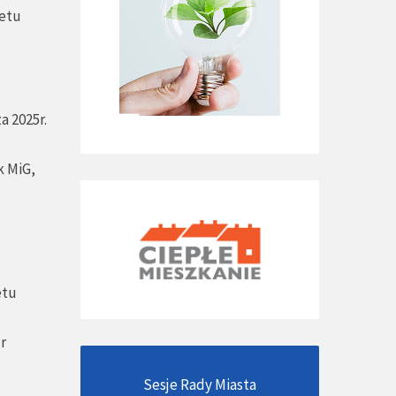
żetu
a 2025r.
k MiG,
etu
r
Sesje Rady Miasta