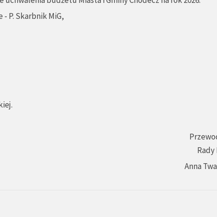
ie uchwalenia budżetu Miasta i Gminy Chodecz na rok 2026.
 - P. Skarbnik MiG,
iej.
Przewo
Rady 
Anna Tw