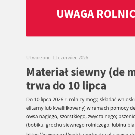
UWAGA ROLNIC
Utworzono: 11 czerwiec 2026
Materiał siewny (de 
trwa do 10 lipca
Do 10 lipca 2026 r. rolnicy mogą składać wniosk
elitarny lub kwalifikowany) w ramach pomocy d
owsa nagiego, szorstkiego, zwyczajnego; pszenicy
(bobiku; grochu siewnego rolniczego; łubinu biał
https://www.gov.pl/web/arimr/material-siewny-d