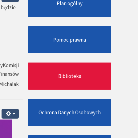
Plan ogólny
dbędzie
Pomoc prawna
yKomisji
Finansów
Biblioteka
Michalak
Ochrona Danych Osobowych