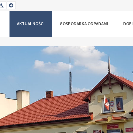
T
SET
SET
ALLER
DEFAULT
LARGER
NT
FONT
FONT
AKTUALNOŚCI
GOSPODARKA ODPADAMI
DOF