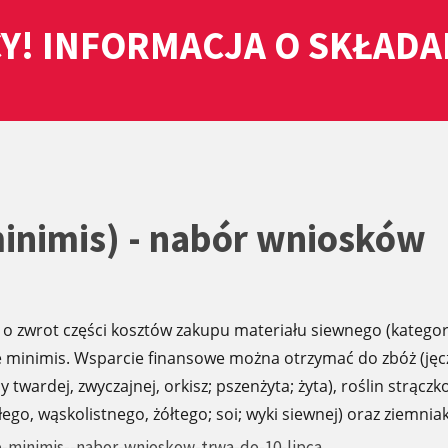
Y! INFORMACJA O SKŁAD
minimis) - nabór wniosków
i o zwrot części kosztów zakupu materiału siewnego (kategor
e minimis. Wsparcie finansowe można otrzymać do zbóż (jęc
 twardej, zwyczajnej, orkisz; pszenżyta; żyta), roślin strącz
ego, wąskolistnego, żółtego; soi; wyki siewnej) oraz ziemnia
e-minimis--nabor-wnioskow-trwa-do-10-lipca