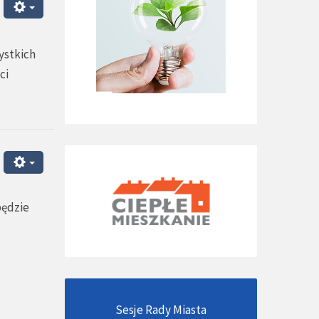
ystkich
ci
będzie
Sesje Rady Miasta