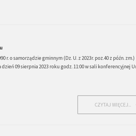
zu
990 r. o samorządzie gminnym (Dz. U. z 2023r. poz.40 z późn. zm.)
dzień 09 sierpnia 2023 roku godz. 11:00 w sali konferencyjnej 
CZYTAJ WIĘCEJ...