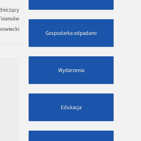
dniczący
 Finansów
kowiecki
Gospodarka odpadami
Wydarzenia
Edukacja