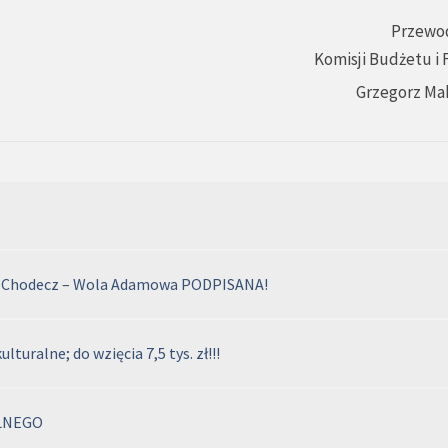
Przewo
Komisji Budżetu i
Grzegorz Ma
. Chodecz – Wola Adamowa PODPISANA!
turalne; do wzięcia 7,5 tys. zł!!!
LNEGO