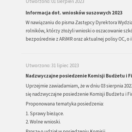
Utworzono: 01 sierpień 2023
Informacja dot. wniosków suszowych 2023
W nawiązaniu do pisma Zastępcy Dyrektora Wydziału 
rolników, którzy złożyli wnioski o oszacowanie sz
bezpośrednie z ARiMR oraz aktualnej polisy OC, o 
Utworzono: 31 lipiec 2023
Nadzwyczajne posiedzenie Komisji Budżetu i 
Uprzejmie zawiadamiam, że w dniu 03 sierpnia 2023
się nadzwyczajne posiedzenie Komisji Budżetu i F
Proponowana tematyka posiedzenia:
1. Sprawy bieżące.
2. Wolne wnioski.
Proszę o udział w posiedzeniu Komisji.