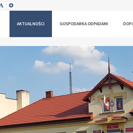
T
SET
SET
ALLER
DEFAULT
LARGER
NT
FONT
FONT
AKTUALNOŚCI
GOSPODARKA ODPADAMI
DOF