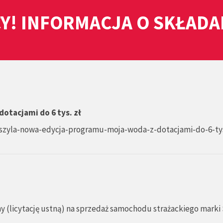
Y! INFORMACJA O SKŁAD
otacjami do 6 tys. zł
uszyla-nowa-edycja-programu-moja-woda-z-dotacjami-do-6-ty
y (licytację ustną) na sprzedaż samochodu strażackiego marki