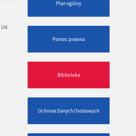
Plan ogólny
136
Pomoc prawna
Biblioteka
Ochrona Danych Osobowych