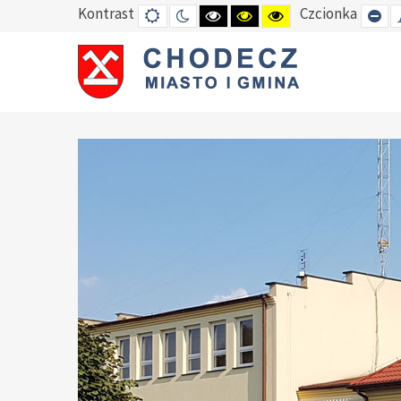
Kontrast
Czcionka
DEFAULT
TRYB
HIGH
HIGH
HIGH
SE
MODE
NOCNY
CONTRAST
CONTRAST
CONTRAST
SM
BLACK
BLACK
YELLOW
FO
WHITE
YELLOW
BLACK
MODE
MODE
MODE