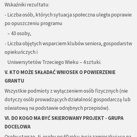
Wskaźniki rezultatu:
- Liczba osób, których sytuacja społeczna uległa poprawie
po opuszczeniu programu
– 43 osoby,
- Liczba objętych wsparciem klubów seniora, gospodarstw
opiekuńczych i
Uniwersytetów Trzeciego Wieku – 4 sztuki.
V. KTO MOŻE SKŁADAĆ WNIOSEK O POWIERZENIE
GRANTU
Wszystkie podmioty z wyłączeniem osób fizycznych (nie
dotyczy osób prowadzących działalność gospodarczą lub
oświatową na podstawie odrębnych przepisów).
VI. DO KOGO MA BYĆ SKIEROWANY PROJEKT - GRUPA
DOCELOWA
Osoby starsze, tj. osoby po 60 roku życia zamieszkujące na