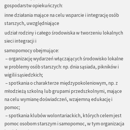
gospodarstw opiekuńczych:
inne działania mające na celu wsparcie i integrację osób
starszych, uwzględniające
udział rodziny i całego środowiska w tworzeniu lokalnych
sieci integracji i
samopomocy obejmujące:
– organizację wydarzeń włączających środowisko lokalne
w problemy osób starszych: np. dnia sąsiada, pikników i
wigilii sąsiedzkich;
– spotkania o charakterze międzypokoleniowym, np. z
młodzieżą szkolną lub grupami przedszkolnymi, mające
na celu wymianę doświadczeń, wzajemną edukację i
pomoc;
– spotkania klubów wolontariackich, których celem jest
pomoc osobom starszym i samopomoc, w tym organizacja