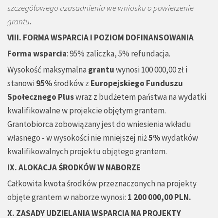
szczegółowego uzasadnienia we wniosku o powierzenie
grantu
.
VIII. FORMA WSPARCIA I POZIOM DOFINANSOWANIA
Forma wsparcia
: 95% zaliczka, 5% refundacja.
Wysokość maksymalna
grantu
wynosi 100 000,00 zł i
stanowi
95%
środków z
Europejskiego Funduszu
Społecznego
Plus
wraz z budżetem państwa na wydatki
kwalifikowalne w projekcie objętym grantem.
Grantobiorca zobowiązany jest do wniesienia wkładu
własnego - w wysokości nie mniejszej niż
5%
wydatków
kwalifikowalnych projektu objętego grantem.
IX. ALOKACJA ŚRODKÓW W NABORZE
Całkowita kwota środków przeznaczonych na projekty
objęte grantem w naborze wynosi:
1 200 000,00 PLN.
X. ZASADY UDZIELANIA WSPARCIA NA PROJEKTY