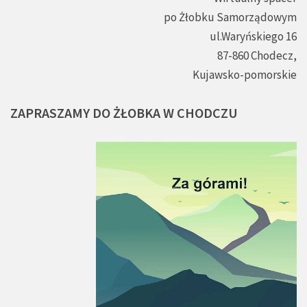
po Żłobku Samorządowym
ul.Waryńskiego 16
87-860 Chodecz,
Kujawsko-pomorskie
ZAPRASZAMY
DO
ŻŁOBKA
W
CHODCZU