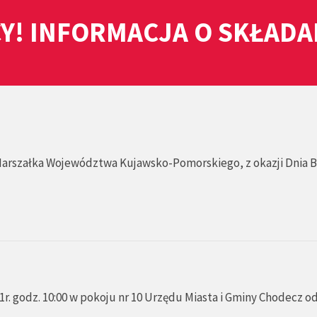
Y! INFORMACJA O SKŁAD
Marszałka Województwa Kujawsko-Pomorskiego, z okazji Dnia Ba
r. godz. 10:00 w pokoju nr 10 Urzędu Miasta i Gminy Chodecz o