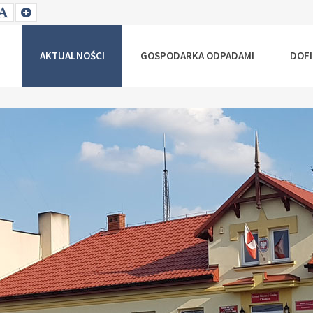
T
SET
SET
ALLER
DEFAULT
LARGER
NT
FONT
FONT
AKTUALNOŚCI
GOSPODARKA ODPADAMI
DOF