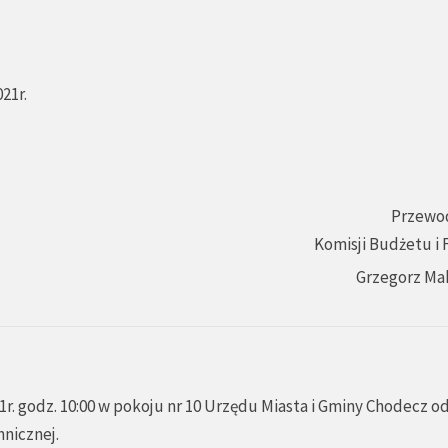
21r.
Przewo
Komisji Budżetu i
Grzegorz Ma
r. godz. 10:00 w pokoju nr 10 Urzędu Miasta i Gminy Chodecz o
hnicznej.