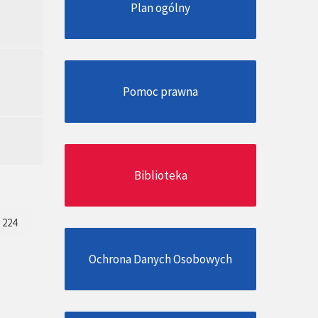
Plan ogólny
Pomoc prawna
Biblioteka
224
Ochrona Danych Osobowych