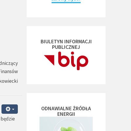
BIULETYN INFORMACJI
PUBLICZNEJ
dniczący
 Finansów
kowiecki
ODNAWIALNE ŻRÓDŁA
ENERGII
dbędzie