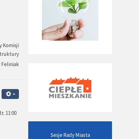
 Komisji
struktury
 Feliniak
z. 11:00
Sesje Rady Miasta