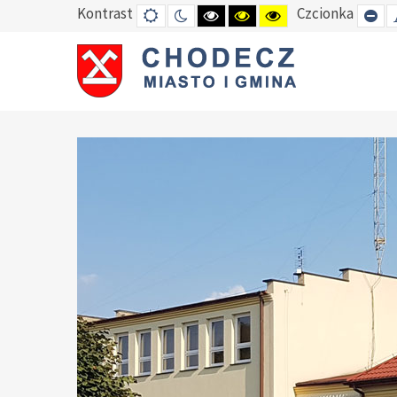
Kontrast
Czcionka
DEFAULT
TRYB
HIGH
HIGH
HIGH
SE
MODE
NOCNY
CONTRAST
CONTRAST
CONTRAST
SM
BLACK
BLACK
YELLOW
FO
WHITE
YELLOW
BLACK
MODE
MODE
MODE