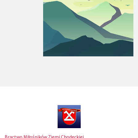
Bractwo Miłośników Ziemi Chodeckiej