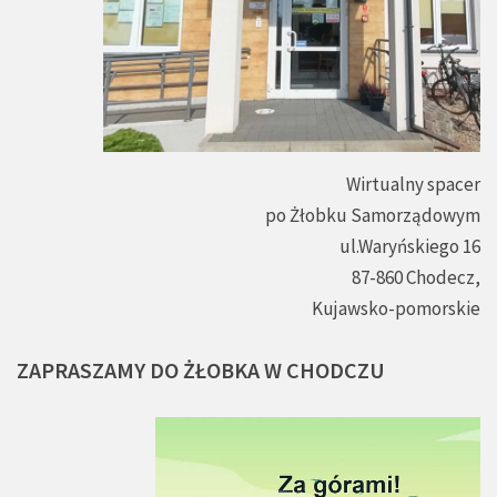
Wirtualny spacer
po Żłobku Samorządowym
ul.Waryńskiego 16
87-860 Chodecz,
Kujawsko-pomorskie
ZAPRASZAMY
DO
ŻŁOBKA
W
CHODCZU