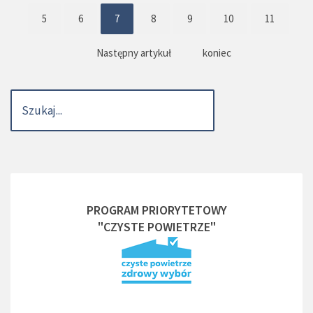
5
6
7
8
9
10
11
Następny artykuł
koniec
PROGRAM PRIORYTETOWY
"CZYSTE POWIETRZE"