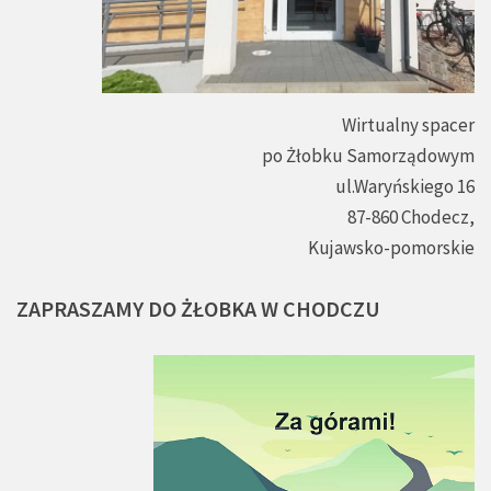
Wirtualny spacer
po Żłobku Samorządowym
ul.Waryńskiego 16
87-860 Chodecz,
Kujawsko-pomorskie
ZAPRASZAMY
DO
ŻŁOBKA
W
CHODCZU