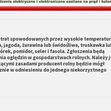
 strat spowodowanych przez wysokie temperatu
a, jagoda, żurawina lub świdośliwa, truskawka lu
rek, pomidor, seler i fasola. Zgłoszenia będą
ia oględzin w gospodarstwach rolnych. Należy 
jącymi zasadami producent rolny będzie mógł
znie w odniesieniu do jednego niekorzystnego