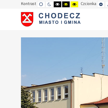
Kontrast
Czcionka
DEFAULT
TRYB
HIGH
HIGH
HIGH
SE
MODE
NOCNY
CONTRAST
CONTRAST
CONTRAST
SM
BLACK
BLACK
YELLOW
FO
WHITE
YELLOW
BLACK
MODE
MODE
MODE