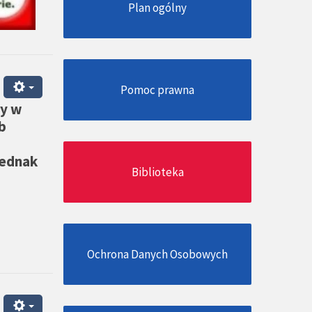
Plan ogólny
Pomoc prawna
ry w
b
jednak
Biblioteka
Ochrona Danych Osobowych