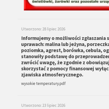
Utworzono: 28 lipiec 2026
Informujemy o możliwości zgłaszania
uprawach: malina lub jeżyna, porzeczk
poziomka, agrest, borówka, cebula, ogó
stanowiły podstawę do przeprowadzen
zwrócić uwagę, że zgodnie z obowiązu
skorzystać z pomocy finansowej wyłąc
zjawiska atmosferycznego.
wysokie temperatury.pdf
Utworzono: 23 lipiec 2026