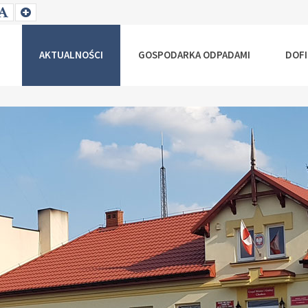
T
SET
SET
ALLER
DEFAULT
LARGER
NT
FONT
FONT
AKTUALNOŚCI
GOSPODARKA ODPADAMI
DOF