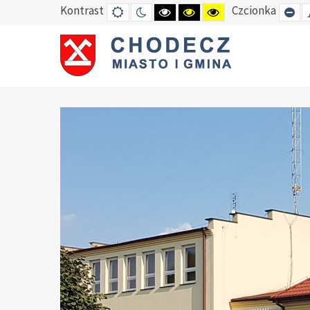
Kontrast
Czcionka
DEFAULT
TRYB
HIGH
HIGH
HIGH
SE
MODE
NOCNY
CONTRAST
CONTRAST
CONTRAST
SM
BLACK
BLACK
YELLOW
FO
WHITE
YELLOW
BLACK
MODE
MODE
MODE