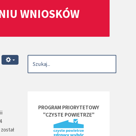
ANIU WNIOSKÓW
PROGRAM PRIORYTETOWY
ii
"CZYSTE POWIETRZE"
4
 został