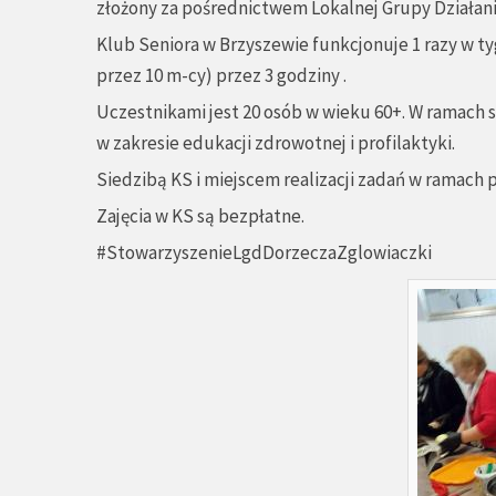
złożony za pośrednictwem Lokalnej Grupy Działani
Klub Seniora w Brzyszewie funkcjonuje 1 razy w tygo
przez 10 m-cy) przez 3 godziny .
Uczestnikami jest 20 osób w wieku 60+. W ramach s
w zakresie edukacji zdrowotnej i profilaktyki.
Siedzibą KS i miejscem realizacji zadań w ramach p
Zajęcia w KS są bezpłatne.
#StowarzyszenieLgdDorzeczaZglowiaczki