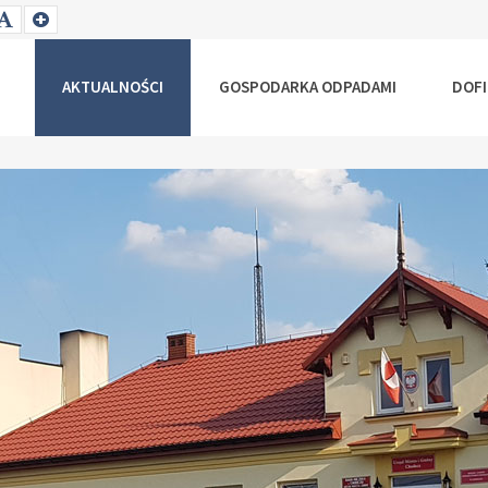
T
SET
SET
ALLER
DEFAULT
LARGER
NT
FONT
FONT
AKTUALNOŚCI
GOSPODARKA ODPADAMI
DOF