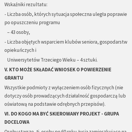
Wskaźniki rezultatu:
- Liczba osób, których sytuacja społeczna uległa poprawie
po opuszczeniu programu
– 43 osoby,
- Liczba objętych wsparciem klubów seniora, gospodarstw
opiekuńczych i
Uniwersytetów Trzeciego Wieku – 4 sztuki.
V. KTO MOŻE SKŁADAĆ WNIOSEK O POWIERZENIE
GRANTU
Wszystkie podmioty z wyłączeniem osób fizycznych (nie
dotyczy osób prowadzących działalność gospodarczą lub
oświatową na podstawie odrębnych przepisów).
VI. DO KOGO MA BYĆ SKIEROWANY PROJEKT - GRUPA
DOCELOWA
Osoby starsze, tj. osoby po 60 roku życia zamieszkujące na