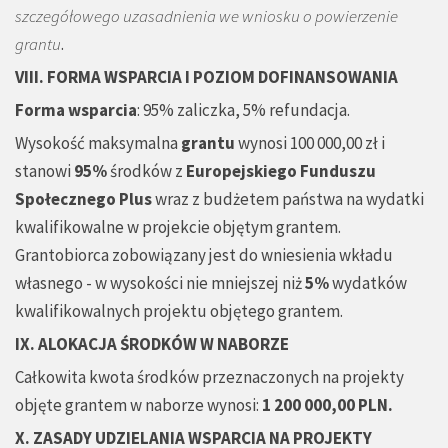
szczegółowego uzasadnienia we wniosku o powierzenie
grantu
.
VIII. FORMA WSPARCIA I POZIOM DOFINANSOWANIA
Forma wsparcia
: 95% zaliczka, 5% refundacja.
Wysokość maksymalna
grantu
wynosi 100 000,00 zł i
stanowi
95%
środków z
Europejskiego Funduszu
Społecznego
Plus
wraz z budżetem państwa na wydatki
kwalifikowalne w projekcie objętym grantem.
Grantobiorca zobowiązany jest do wniesienia wkładu
własnego - w wysokości nie mniejszej niż
5%
wydatków
kwalifikowalnych projektu objętego grantem.
IX. ALOKACJA ŚRODKÓW W NABORZE
Całkowita kwota środków przeznaczonych na projekty
objęte grantem w naborze wynosi:
1 200 000,00 PLN.
X. ZASADY UDZIELANIA WSPARCIA NA PROJEKTY