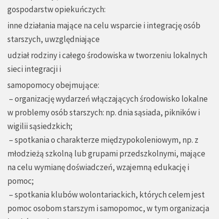
gospodarstw opiekuńczych:
inne działania mające na celu wsparcie i integrację osób
starszych, uwzględniające
udział rodziny i całego środowiska w tworzeniu lokalnych
sieci integracji i
samopomocy obejmujące:
– organizację wydarzeń włączających środowisko lokalne
w problemy osób starszych: np. dnia sąsiada, pikników i
wigilii sąsiedzkich;
– spotkania o charakterze międzypokoleniowym, np. z
młodzieżą szkolną lub grupami przedszkolnymi, mające
na celu wymianę doświadczeń, wzajemną edukację i
pomoc;
– spotkania klubów wolontariackich, których celem jest
pomoc osobom starszym i samopomoc, w tym organizacja