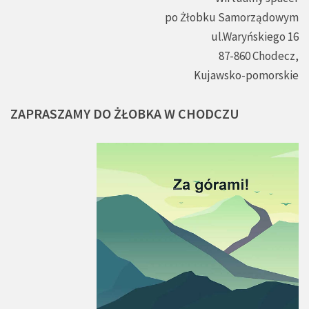
po Żłobku Samorządowym
ul.Waryńskiego 16
87-860 Chodecz,
Kujawsko-pomorskie
ZAPRASZAMY
DO
ŻŁOBKA
W
CHODCZU