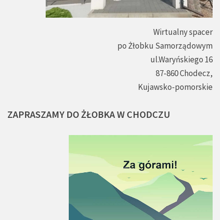
Wirtualny spacer
po Żłobku Samorządowym
ul.Waryńskiego 16
87-860 Chodecz,
Kujawsko-pomorskie
ZAPRASZAMY
DO
ŻŁOBKA
W
CHODCZU