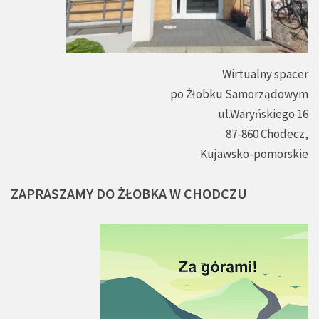
Wirtualny spacer
po Żłobku Samorządowym
ul.Waryńskiego 16
87-860 Chodecz,
Kujawsko-pomorskie
ZAPRASZAMY
DO
ŻŁOBKA
W
CHODCZU