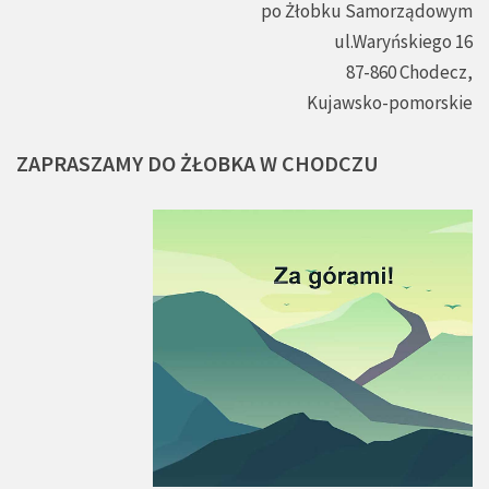
po Żłobku Samorządowym
ul.Waryńskiego 16
87-860 Chodecz,
Kujawsko-pomorskie
ZAPRASZAMY
DO
ŻŁOBKA
W
CHODCZU