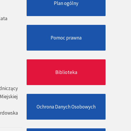
Plan ogólny
lata
Pomoc prawna
Biblioteka
dniczący
Miejskiej
Ochrona Danych Osobowych
ardowska