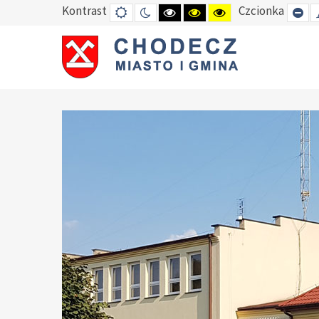
Kontrast
Czcionka
DEFAULT
TRYB
HIGH
HIGH
HIGH
SE
MODE
NOCNY
CONTRAST
CONTRAST
CONTRAST
SM
BLACK
BLACK
YELLOW
FO
WHITE
YELLOW
BLACK
MODE
MODE
MODE