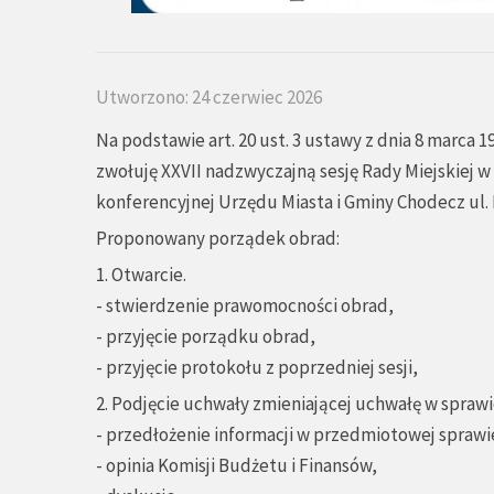
Utworzono: 24 czerwiec 2026
Na podstawie art. 20 ust. 3 ustawy z dnia 8 marca 1
zwołuję XXVII nadzwyczajną sesję Rady Miejskiej w 
konferencyjnej Urzędu Miasta i Gminy Chodecz ul. Ka
Proponowany porządek obrad:
1. Otwarcie.
- stwierdzenie prawomocności obrad,
- przyjęcie porządku obrad,
- przyjęcie protokołu z poprzedniej sesji,
2. Podjęcie uchwały zmieniającej uchwałę w spraw
- przedłożenie informacji w przedmiotowej sprawie
- opinia Komisji Budżetu i Finansów,