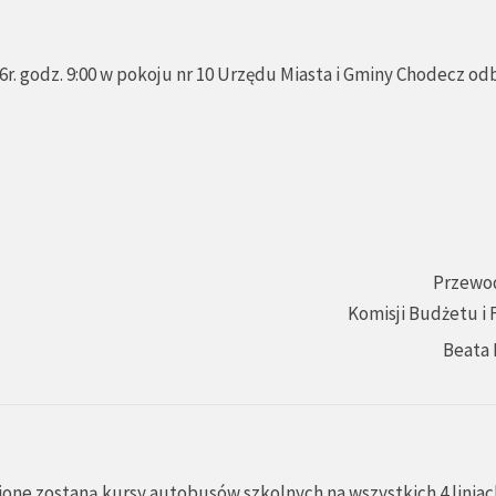
r. godz. 9:00 w pokoju nr 10 Urzędu Miasta i Gminy Chodecz od
Przewo
Komisji Budżetu i
Beata 
ione zostaną kursy autobusów szkolnych na wszystkich 4 liniac