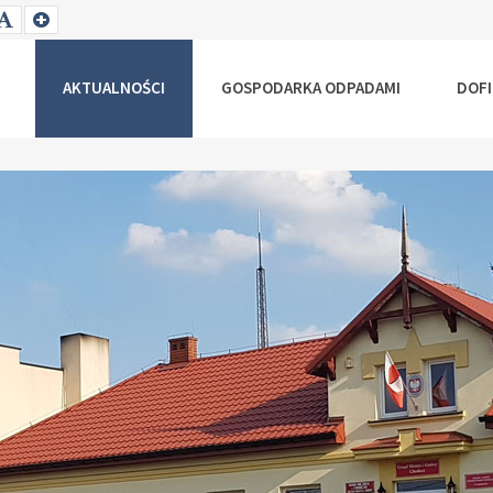
T
SET
SET
ALLER
DEFAULT
LARGER
NT
FONT
FONT
AKTUALNOŚCI
GOSPODARKA ODPADAMI
DOF