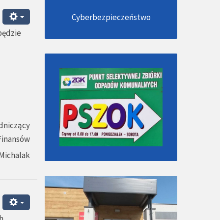
Cyberbezpieczeństwo
będzie
dniczący
 Finansów
Michalak
h.