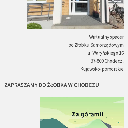
Wirtualny spacer
po Żłobku Samorządowym
ul.Waryńskiego 16
87-860 Chodecz,
Kujawsko-pomorskie
ZAPRASZAMY
DO
ŻŁOBKA
W
CHODCZU