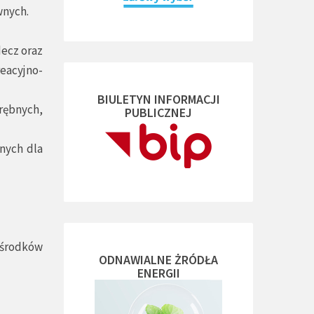
wnych.
decz oraz
eacyjno-
BIULETYN INFORMACJI
rębnych,
PUBLICZNEJ
nych dla
 środków
ODNAWIALNE ŻRÓDŁA
ENERGII