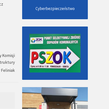
cz
Cyberbezpieczeństwo
 Komisji
struktury
 Feliniak