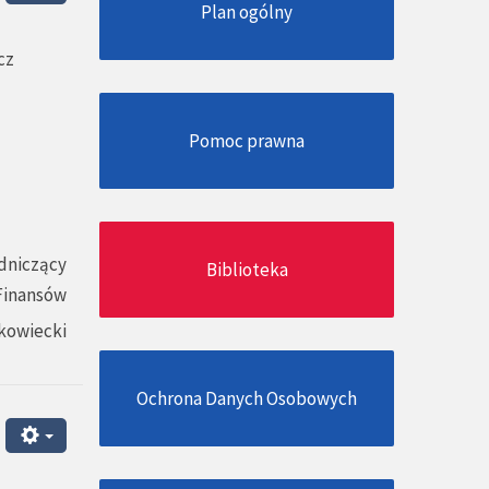
Plan ogólny
cz
Pomoc prawna
dniczący
Biblioteka
 Finansów
kowiecki
Ochrona Danych Osobowych