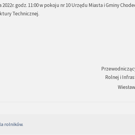
2022r. godz. 11:00 w pokoju nr 10 Urzędu Miasta i Gminy Chode
uktury Technicznej.
Przewodniczący
Rolnej i Infra
Wiesław
a rolników.