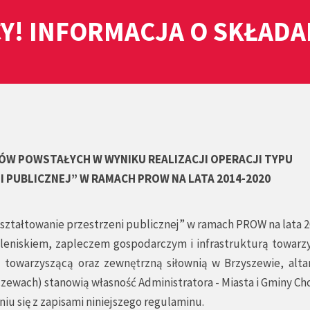
Y! INFORMACJA O SKŁAD
ÓW POWSTAŁYCH W WYNIKU REALIZACJI OPERACJI TYPU
 PUBLICZNEJ” W RAMACH PROW NA LATA 2014-2020
„Kształtowanie przestrzeni publicznej” w ramach PROW na lata 
aleniskiem, zapleczem gospodarczym i infrastrukturą towarz
 towarzyszącą oraz zewnętrzną siłownią w Brzyszewie, altan
zewach) stanowią własność Administratora - Miasta i Gminy Ch
iu się z zapisami niniejszego regulaminu.