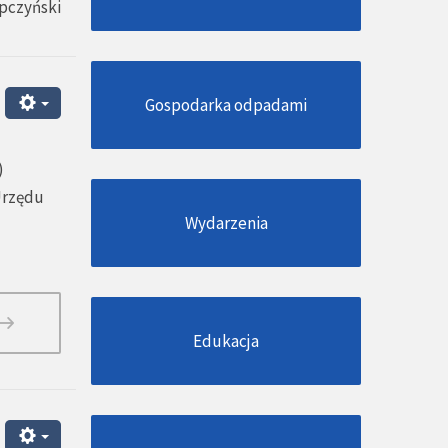
pczyński
Gospodarka odpadami
)
 Urzędu
Wydarzenia
Edukacja