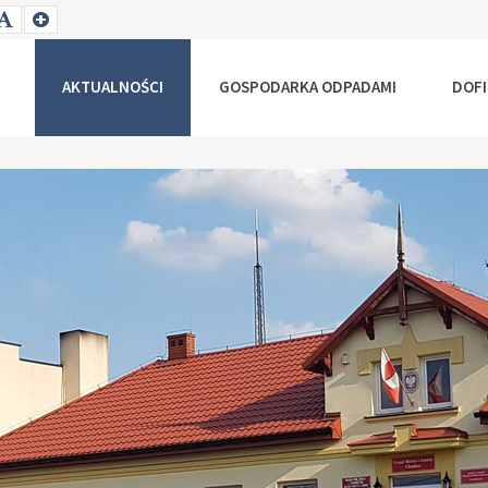
T
SET
SET
ALLER
DEFAULT
LARGER
NT
FONT
FONT
AKTUALNOŚCI
GOSPODARKA ODPADAMI
DOF