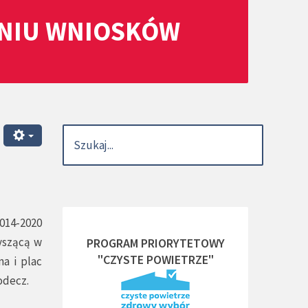
ANIU WNIOSKÓW
2014-2020
yszącą w
PROGRAM PRIORYTETOWY
"CZYSTE POWIETRZE"
a i plac
odecz.