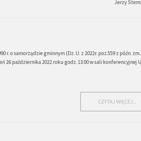
Jerzy Stem
990 r. o samorządzie gminnym (Dz. U. z 2022r. poz.559 z późn. zm.
eń 26 października 2022 roku godz. 13:00 w sali konferencyjnej
CZYTAJ WIĘCEJ...