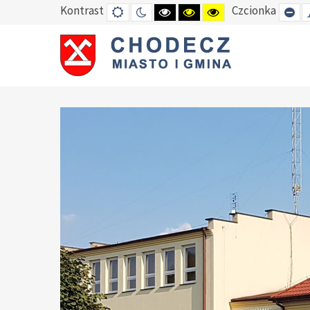
Kontrast
Czcionka
DEFAULT
TRYB
HIGH
HIGH
HIGH
SE
MODE
NOCNY
CONTRAST
CONTRAST
CONTRAST
SM
BLACK
BLACK
YELLOW
FO
WHITE
YELLOW
BLACK
MODE
MODE
MODE