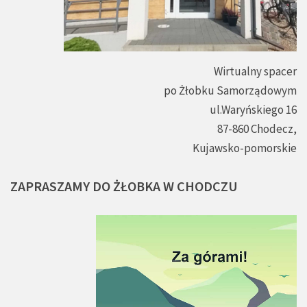
Wirtualny spacer
po Żłobku Samorządowym
ul.Waryńskiego 16
87-860 Chodecz,
Kujawsko-pomorskie
ZAPRASZAMY
DO
ŻŁOBKA
W
CHODCZU