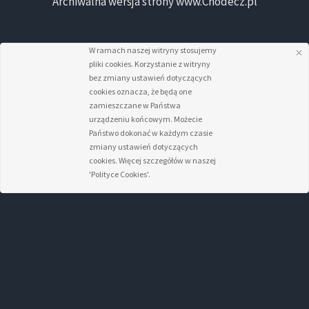
Archiwalna wersja strony www.Chodecz.pl
W ramach naszej witryny stosujemy
pliki cookies. Korzystanie z witryny
bez zmiany ustawień dotyczących
cookies oznacza, że będą one
zamieszczane w Państwa
urządzeniu końcowym. Możecie
Państwo dokonać w każdym czasie
zmiany ustawień dotyczących
cookies. Więcej szczegółów w naszej
'Polityce Cookies'.