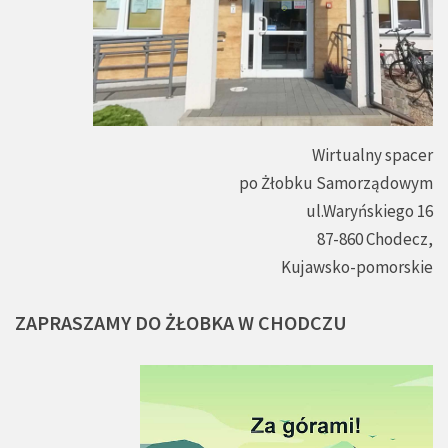
Wirtualny spacer
po Żłobku Samorządowym
ul.Waryńskiego 16
87-860 Chodecz,
Kujawsko-pomorskie
ZAPRASZAMY
DO
ŻŁOBKA
W
CHODCZU