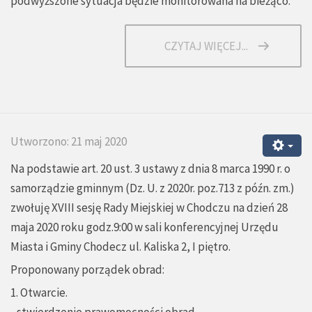
podwyższone sytuacja będzie monitorowana na bieżąco.
CZYTAJ WIĘCEJ...
Utworzono: 21 maj 2020
Na podstawie art. 20 ust. 3 ustawy z dnia 8 marca 1990 r. o
samorządzie gminnym (Dz. U. z 2020r. poz.713 z późn. zm.)
zwołuję XVIII sesję Rady Miejskiej w Chodczu na dzień 28
maja 2020 roku godz.9:00 w sali konferencyjnej Urzędu
Miasta i Gminy Chodecz ul. Kaliska 2, I piętro.
Proponowany porządek obrad:
1. Otwarcie.
- stwierdzenie prawomocności obrad,