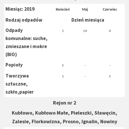
Miesiąc: 2019
Kwiecień
Maj
Czerwiec
Rodzaj odpadów
Dzień miesiąca
Odpady
1
14
4
komunalne: suche,
zmieszane i mokre
(BIO)
Popioły
5
-
-
Tworzywa
1
-
5
sztuczne,
szkło,papier
Rejon nr 2
Kubłowo, Kubłowo Małe, Pieleszki, Sławęcin,
Zalesie, Florkowizna, Prosno, Ignalin, Nowiny