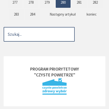
277
278
279
280
281
282
283
284
Następny artykuł
koniec
PROGRAM PRIORYTETOWY
"CZYSTE POWIETRZE"