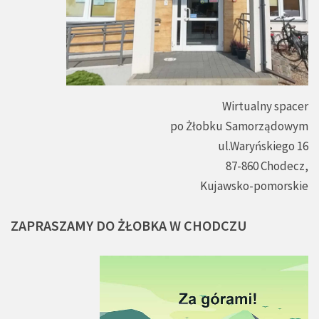
Wirtualny spacer
po Żłobku Samorządowym
ul.Waryńskiego 16
87-860 Chodecz,
Kujawsko-pomorskie
ZAPRASZAMY
DO
ŻŁOBKA
W
CHODCZU