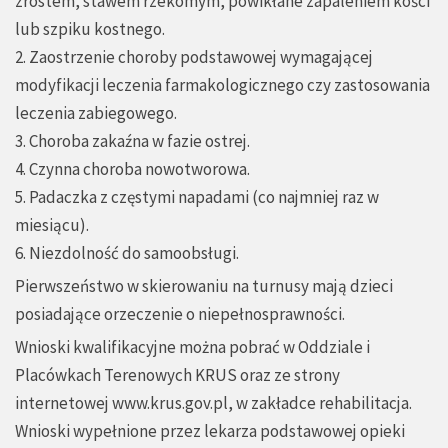
zrostem, stawem rzekomym, powikłane zapaleniem kości
lub szpiku kostnego.
2. Zaostrzenie choroby podstawowej wymagającej
modyfikacji leczenia farmakologicznego czy zastosowania
leczenia zabiegowego.
3. Choroba zakaźna w fazie ostrej.
4. Czynna choroba nowotworowa.
5. Padaczka z częstymi napadami (co najmniej raz w
miesiącu).
6. Niezdolność do samoobsługi.
Pierwszeństwo w skierowaniu na turnusy mają dzieci
posiadające orzeczenie o niepełnosprawności.
Wnioski kwalifikacyjne można pobrać w Oddziale i
Placówkach Terenowych KRUS oraz ze strony
internetowej
www.krus.gov.pl
, w zakładce rehabilitacja.
Wnioski wypełnione przez lekarza podstawowej opieki