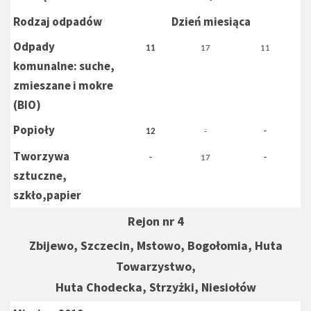
Rodzaj odpadów
Dzień miesiąca
Odpady
11
17
11
komunalne: suche,
zmieszane i mokre
(BIO)
Popioły
12
-
-
Tworzywa
-
17
-
sztuczne,
szkło,papier
Rejon nr 4
Zbijewo, Szczecin, Mstowo, Bogołomia, Huta
Towarzystwo,
Huta Chodecka, Strzyżki, Niesiołów