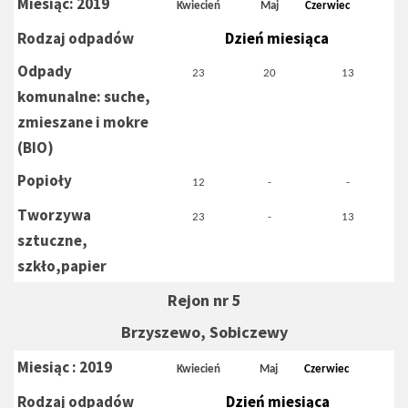
Miesiąc: 2019
Kwiecień
Maj
Czerwiec
Rodzaj odpadów
Dzień miesiąca
Odpady
23
20
13
komunalne: suche,
zmieszane i mokre
(BIO)
Popioły
12
-
-
Tworzywa
23
-
13
sztuczne,
szkło,papier
Rejon nr 5
Brzyszewo, Sobiczewy
Miesiąc : 2019
Kwiecień
Maj
Czerwiec
Rodzaj odpadów
Dzień miesiąca