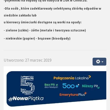
-pojemniki na odpady są do nabycia w ZGK w Chodczu.
-Dla osób , które zadeklarowały selektywną zbiórkę odpadów w
siedzibie zakładu lub
u kierowcy śmieciarki dostępne są worki na opady:
- zielone (szkło) - żółte (metale i tworzywa sztuczne)
- niebieskie (papier) - brązowe (bioodpady)
Utworzono: 27 marzec 2019