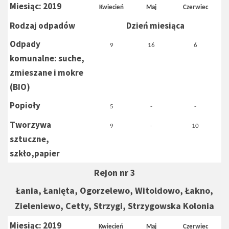
Miesiąc: 2019
Kwiecień
Maj
Czerwiec
Rodzaj odpadów
Dzień miesiąca
Odpady
9
16
6
komunalne: suche,
zmieszane i mokre
(BIO)
Popioły
5
-
-
Tworzywa
9
-
10
sztuczne,
szkło,papier
Rejon nr 3
Łania, Łanięta, Ogorzelewo, Witoldowo, Łakno,
Zieleniewo, Cetty, Strzygi, Strzygowska Kolonia
Miesiąc: 2019
Kwiecień
Maj
Czerwiec