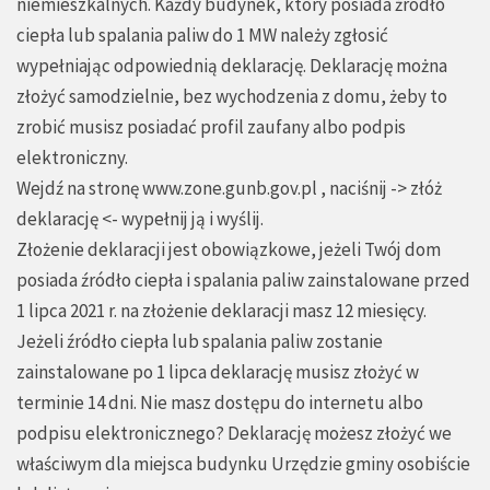
niemieszkalnych. Każdy budynek, który posiada źródło
ciepła lub spalania paliw do 1 MW należy zgłosić
wypełniając odpowiednią deklarację. Deklarację można
złożyć samodzielnie, bez wychodzenia z domu, żeby to
zrobić musisz posiadać profil zaufany albo podpis
elektroniczny.
Wejdź na stronę
www.zone.gunb.gov.pl
, naciśnij -> złóż
deklarację <- wypełnij ją i wyślij.
Złożenie deklaracji jest obowiązkowe, jeżeli Twój dom
posiada źródło ciepła i spalania paliw zainstalowane przed
1 lipca 2021 r. na złożenie deklaracji masz 12 miesięcy.
Jeżeli źródło ciepła lub spalania paliw zostanie
zainstalowane po 1 lipca deklarację musisz złożyć w
terminie 14 dni. Nie masz dostępu do internetu albo
podpisu elektronicznego? Deklarację możesz złożyć we
właściwym dla miejsca budynku Urzędzie gminy osobiście