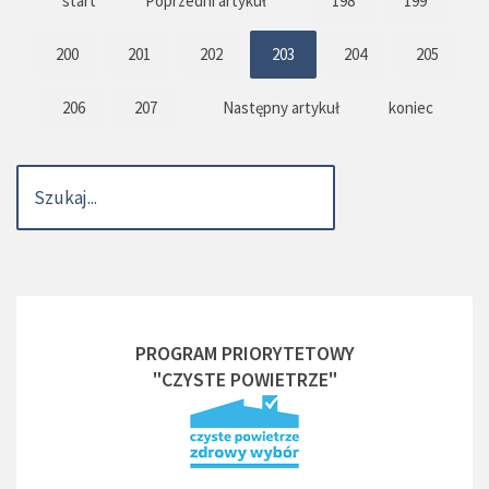
start
Poprzedni artykuł
198
199
200
201
202
203
204
205
206
207
Następny artykuł
koniec
PROGRAM PRIORYTETOWY
"CZYSTE POWIETRZE"