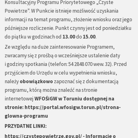
Konsultacyjny Programu Priorytetowego „Czyste
Powietrze". W Punkcie istnieje możliwość uzyskania
informacji na temat programu, złożenie wniosku oraz jego
późniejsze rozliczenie. Punkt czynny jest od poniedziałku
do piątku w godzinach od
13.00
do
15.0
0
.
Ze względu na duże zainteresowanie Programem,
zwracamy się z prośbą o wcześniejsze ustalenie daty
i godziny spotkania (telefon: 54 2848 070 wew. 32). Przed
przyjściem do Urzędu w celu wypełnienia wniosku,
należy
obowiązkowo
zapoznać się z dokumentacją
programu, którą można znaleźć na stronie
internetowej
WFOŚiGW w Toruniu dostępnej na
stronie:
https://portal.wfosigw.torun.pl/strona-
glowna-programu
PRZYDATNE LINKI:
https://czystepowietrze.gov.pl/
- Informacje o