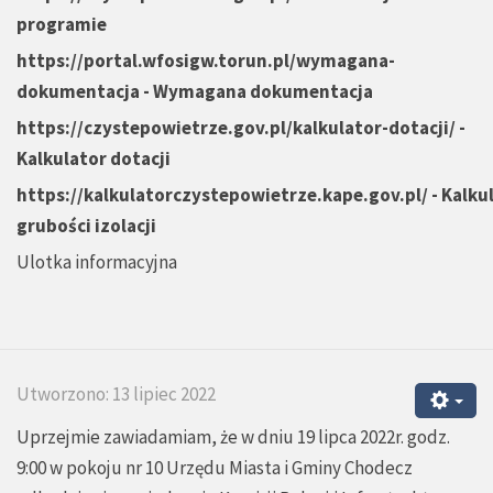
programie
https://portal.wfosigw.torun.pl/wymagana-
dokumentacja
- Wymagana dokumentacja
https://czystepowietrze.gov.pl/kalkulator-dotacji/
-
Kalkulator dotacji
https://kalkulatorczystepowietrze.kape.gov.pl/
-
Kalku
grubości izolacji
Ulotka informacyjna
Utworzono: 13 lipiec 2022
Uprzejmie zawiadamiam, że w dniu 19 lipca 2022r. godz.
9:00 w pokoju nr 10 Urzędu Miasta i Gminy Chodecz