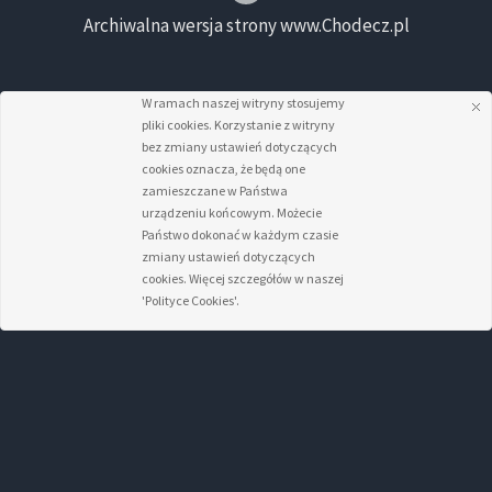
Archiwalna wersja strony www.Chodecz.pl
W ramach naszej witryny stosujemy
pliki cookies. Korzystanie z witryny
bez zmiany ustawień dotyczących
cookies oznacza, że będą one
zamieszczane w Państwa
urządzeniu końcowym. Możecie
Państwo dokonać w każdym czasie
zmiany ustawień dotyczących
cookies. Więcej szczegółów w naszej
'Polityce Cookies'.