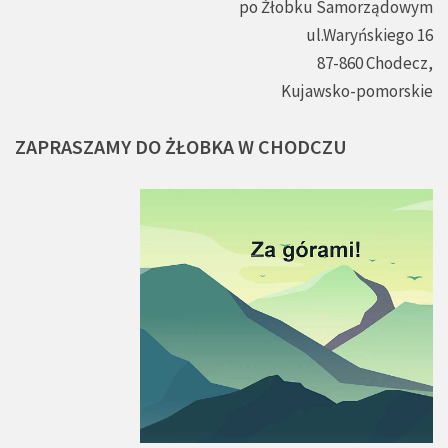
po Żłobku Samorządowym
ul.Waryńskiego 16
87-860 Chodecz,
Kujawsko-pomorskie
ZAPRASZAMY
DO
ŻŁOBKA
W
CHODCZU