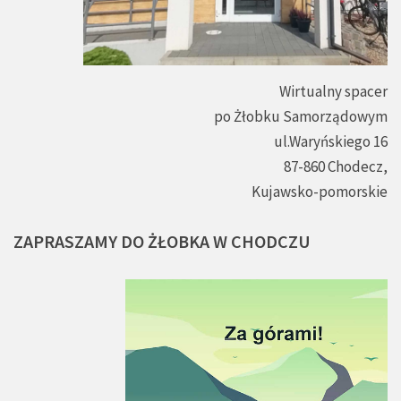
Wirtualny spacer
po Żłobku Samorządowym
ul.Waryńskiego 16
87-860 Chodecz,
Kujawsko-pomorskie
ZAPRASZAMY
DO
ŻŁOBKA
W
CHODCZU