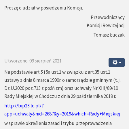
Proszę o udział w posiedzeniu Komisji.
Przewodniczący
Komisji Rewizyjnej
Tomasz Łuczak
Utworzono: 09 sierpień 2021
Na podstawie art.5 i 5a ust.1 w związku z art.35 ust.1
ustawy z dnia 8 marca 1990r. o samorządzie gminnym (t. j.
Dz.U.2020 poz.713 z poźń.zm) oraz uchwały Nr XIII/89/19
Rady Miejskiej w Chodczu z dnia 29 października 2019 r.
http://bip23.lo.pl/?
app=uchwaly&nid=2687&y=2019&which=Rady+Miejskiej
w sprawie określenia zasad i trybu przeprowadzenia