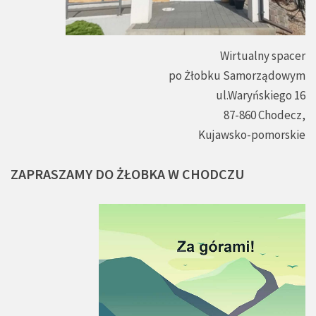
Wirtualny spacer
po Żłobku Samorządowym
ul.Waryńskiego 16
87-860 Chodecz,
Kujawsko-pomorskie
ZAPRASZAMY
DO
ŻŁOBKA
W
CHODCZU