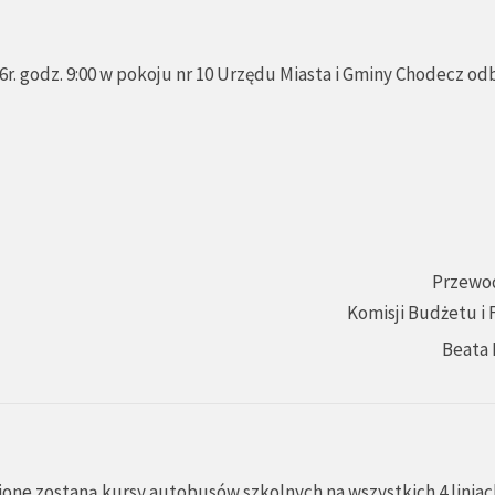
r. godz. 9:00 w pokoju nr 10 Urzędu Miasta i Gminy Chodecz od
Przewo
Komisji Budżetu i
Beata 
ione zostaną kursy autobusów szkolnych na wszystkich 4 liniac