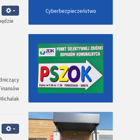
Cyberbezpieczeństwo
będzie
dniczący
 Finansów
Michalak
h.