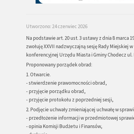
Utworzono: 24 czerwiec 2026
Na podstawie art. 20 ust. 3 ustawy z dnia 8 marca 1
zwołuję XXVII nadzwyczajną sesję Rady Miejskiej w 
konferencyjnej Urzędu Miasta i Gminy Chodecz ul. Ka
Proponowany porządek obrad:
1. Otwarcie.
- stwierdzenie prawomocności obrad,
- przyjęcie porządku obrad,
- przyjęcie protokołu z poprzedniej sesji,
2. Podjęcie uchwały zmieniającej uchwałę w spraw
- przedłożenie informacji w przedmiotowej sprawie
- opinia Komisji Budżetu i Finansów,