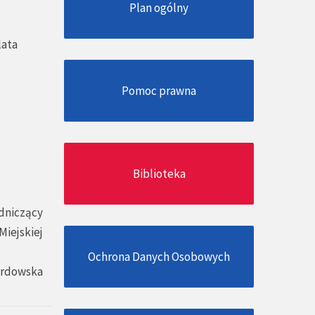
Plan ogólny
lata
Pomoc prawna
Biblioteka
dniczący
Miejskiej
Ochrona Danych Osobowych
ardowska