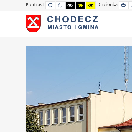
Kontrast
Czcionka
DEFAULT
TRYB
HIGH
HIGH
HIGH
SE
MODE
NOCNY
CONTRAST
CONTRAST
CONTRAST
SM
BLACK
BLACK
YELLOW
FO
WHITE
YELLOW
BLACK
MODE
MODE
MODE