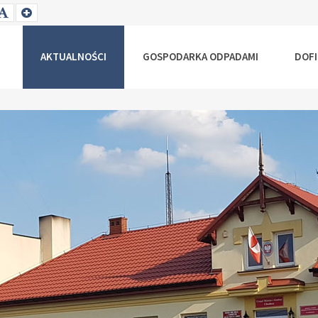
T
SET
SET
ALLER
DEFAULT
LARGER
NT
FONT
FONT
AKTUALNOŚCI
GOSPODARKA ODPADAMI
DOF