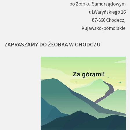
po Żłobku Samorządowym
ul.Waryńskiego 16
87-860 Chodecz,
Kujawsko-pomorskie
ZAPRASZAMY
DO
ŻŁOBKA
W
CHODCZU