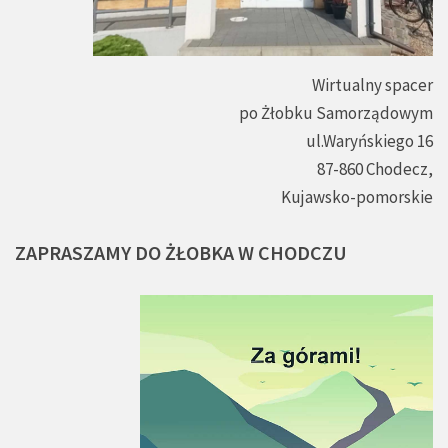
Wirtualny spacer
po Żłobku Samorządowym
ul.Waryńskiego 16
87-860 Chodecz,
Kujawsko-pomorskie
ZAPRASZAMY
DO
ŻŁOBKA
W
CHODCZU