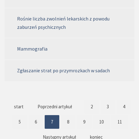
Rośnie liczba zwolnień lekarskich z powodu
zaburzeń psychicznych
Mammografia
Zgłaszanie strat po przymrozkach w sadach
start
Poprzedni artykuł
2
3
4
5
6
7
8
9
10
11
Następny artykuł
koniec