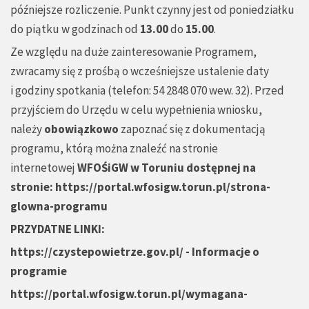
późniejsze rozliczenie. Punkt czynny jest od poniedziałku
do piątku w godzinach od
13.00
do
15.0
0
.
Ze względu na duże zainteresowanie Programem,
zwracamy się z prośbą o wcześniejsze ustalenie daty
i godziny spotkania (telefon: 54 2848 070 wew. 32). Przed
przyjściem do Urzędu w celu wypełnienia wniosku,
należy
obowiązkowo
zapoznać się z dokumentacją
programu, którą można znaleźć na stronie
internetowej
WFOŚiGW w Toruniu dostępnej na
stronie:
https://portal.wfosigw.torun.pl/strona-
glowna-programu
PRZYDATNE LINKI:
https://czystepowietrze.gov.pl/
- Informacje o
programie
https://portal.wfosigw.torun.pl/wymagana-