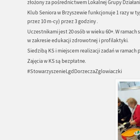
złożony za pośrednictwem Lokalnej Grupy Działani
Klub Seniora w Brzyszewie funkcjonuje 1 razy w tygo
przez 10 m-cy) przez 3 godziny .
Uczestnikami jest 20 osób w wieku 60+. W ramach s
w zakresie edukacji zdrowotnej i profilaktyki.
Siedzibą KS i miejscem realizacji zadań w ramach p
Zajęcia w KS są bezpłatne.
#StowarzyszenieLgdDorzeczaZglowiaczki