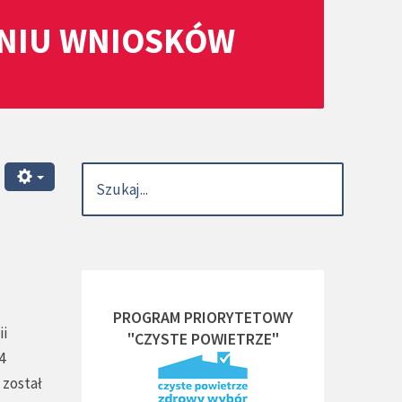
ANIU WNIOSKÓW
PROGRAM PRIORYTETOWY
ii
"CZYSTE POWIETRZE"
4
 został