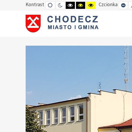
Kontrast
Czcionka
DEFAULT
TRYB
HIGH
HIGH
HIGH
SE
MODE
NOCNY
CONTRAST
CONTRAST
CONTRAST
SM
BLACK
BLACK
YELLOW
FO
WHITE
YELLOW
BLACK
MODE
MODE
MODE