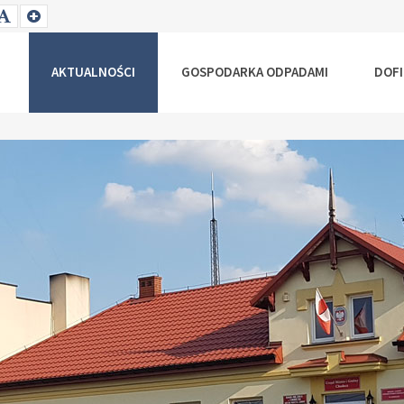
T
SET
SET
ALLER
DEFAULT
LARGER
NT
FONT
FONT
AKTUALNOŚCI
GOSPODARKA ODPADAMI
DOF