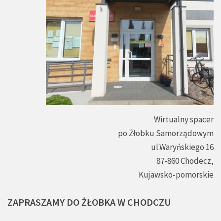
Wirtualny spacer
po Żłobku Samorządowym
ul.Waryńskiego 16
87-860 Chodecz,
Kujawsko-pomorskie
ZAPRASZAMY
DO
ŻŁOBKA
W
CHODCZU