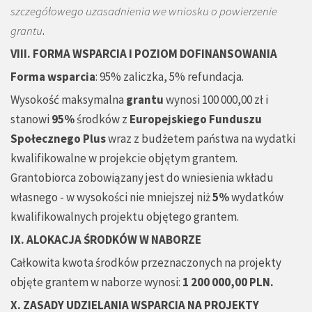
szczegółowego uzasadnienia we wniosku o powierzenie
grantu
.
VIII. FORMA WSPARCIA I POZIOM DOFINANSOWANIA
Forma wsparcia
: 95% zaliczka, 5% refundacja.
Wysokość maksymalna
grantu
wynosi 100 000,00 zł i
stanowi
95%
środków z
Europejskiego Funduszu
Społecznego
Plus
wraz z budżetem państwa na wydatki
kwalifikowalne w projekcie objętym grantem.
Grantobiorca zobowiązany jest do wniesienia wkładu
własnego - w wysokości nie mniejszej niż
5%
wydatków
kwalifikowalnych projektu objętego grantem.
IX. ALOKACJA ŚRODKÓW W NABORZE
Całkowita kwota środków przeznaczonych na projekty
objęte grantem w naborze wynosi:
1 200 000,00 PLN.
X. ZASADY UDZIELANIA WSPARCIA NA PROJEKTY