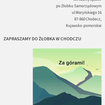
po Żłobku Samorządowym
ul.Waryńskiego 16
87-860 Chodecz,
Kujawsko-pomorskie
ZAPRASZAMY
DO
ŻŁOBKA
W
CHODCZU