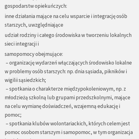
gospodarstw opiekuńczych:
inne działania mające na celu wsparcie i integrację osób
starszych, uwzględniające
udział rodziny i całego środowiska w tworzeniu lokalnych
sieci integracji i
samopomocy obejmujące:
– organizację wydarzeń włączających środowisko lokalne
w problemy osób starszych: np. dnia sąsiada, pikników i
wigilii sąsiedzkich;
– spotkania o charakterze międzypokoleniowym, np. z
młodzieżą szkolną lub grupami przedszkolnymi, mające
na celu wymianę doświadczeń, wzajemną edukację i
pomoc;
– spotkania klubów wolontariackich, których celem jest
pomoc osobom starszym i samopomoc, w tym organizacja