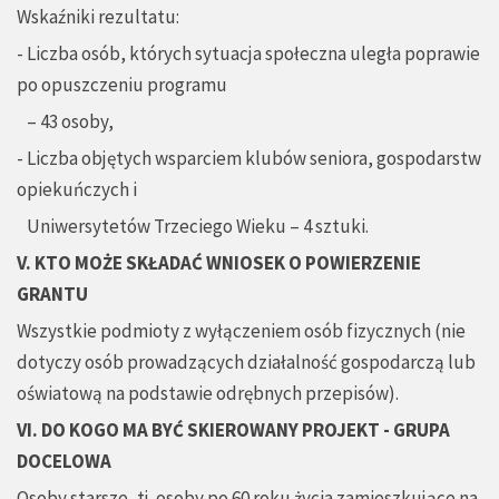
Wskaźniki rezultatu:
- Liczba osób, których sytuacja społeczna uległa poprawie
po opuszczeniu programu
– 43 osoby,
- Liczba objętych wsparciem klubów seniora, gospodarstw
opiekuńczych i
Uniwersytetów Trzeciego Wieku – 4 sztuki.
V. KTO MOŻE SKŁADAĆ WNIOSEK O POWIERZENIE
GRANTU
Wszystkie podmioty z wyłączeniem osób fizycznych (nie
dotyczy osób prowadzących działalność gospodarczą lub
oświatową na podstawie odrębnych przepisów).
VI. DO KOGO MA BYĆ SKIEROWANY PROJEKT - GRUPA
DOCELOWA
Osoby starsze, tj. osoby po 60 roku życia zamieszkujące na