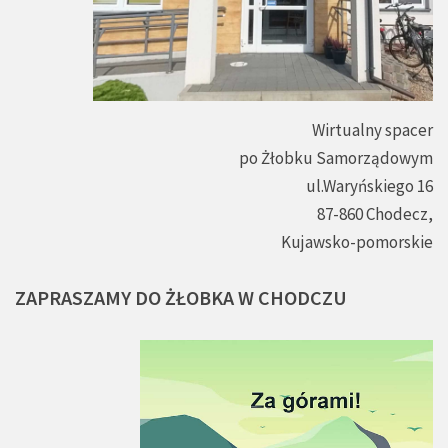
Wirtualny spacer
po Żłobku Samorządowym
ul.Waryńskiego 16
87-860 Chodecz,
Kujawsko-pomorskie
ZAPRASZAMY
DO
ŻŁOBKA
W
CHODCZU