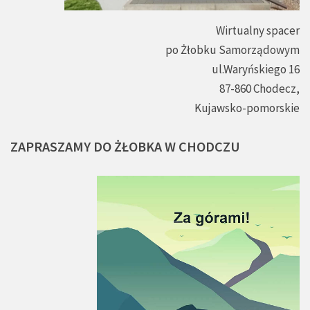
Wirtualny spacer
po Żłobku Samorządowym
ul.Waryńskiego 16
87-860 Chodecz,
Kujawsko-pomorskie
ZAPRASZAMY
DO
ŻŁOBKA
W
CHODCZU