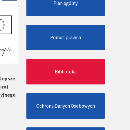
Plan ogólny
Pomoc prawna
Biblioteka
„Lepsze
ura)
cyjnego
Ochrona Danych Osobowych