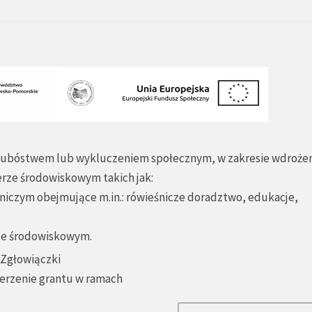
ch ubóstwem lub wykluczeniem społecznym, w zakresie wdroże
erze środowiskowym takich jak:
iczym obejmujące m.in.: rówieśnicze doradztwo, edukacje,
erze środowiskowym.
 Zgłowiączki
ierzenie grantu w ramach