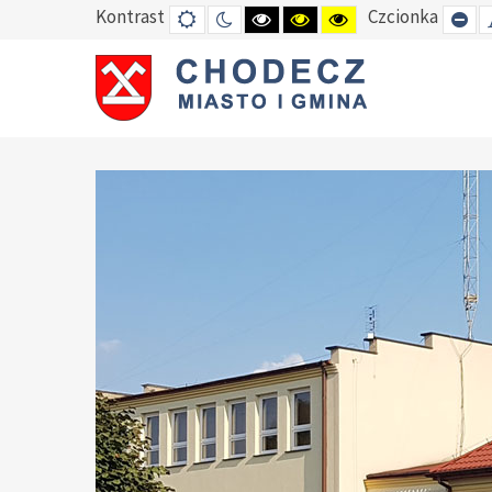
Kontrast
Czcionka
DEFAULT
TRYB
HIGH
HIGH
HIGH
SE
MODE
NOCNY
CONTRAST
CONTRAST
CONTRAST
SM
BLACK
BLACK
YELLOW
FO
WHITE
YELLOW
BLACK
MODE
MODE
MODE