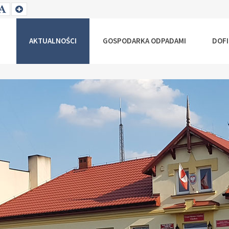
T
SET
SET
ALLER
DEFAULT
LARGER
NT
FONT
FONT
AKTUALNOŚCI
GOSPODARKA ODPADAMI
DOF