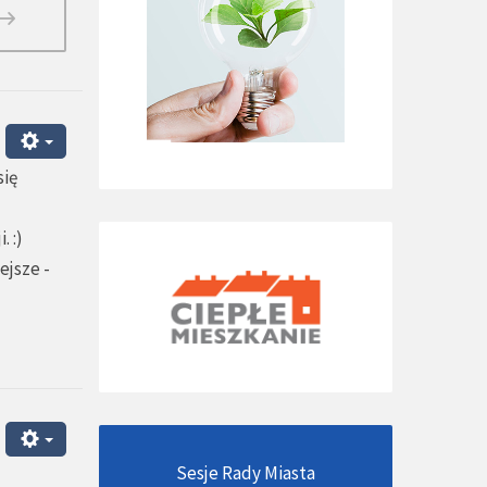
się
 :)
ejsze -
Sesje Rady Miasta