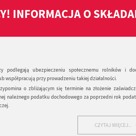
Y! INFORMACJA O SKŁAD
rzy podlegają ubezpieczeniu społecznemu rolników i d
b współpracują przy prowadzeniu takiej działalności.
ypomina o zbliżającym się terminie na złożenie zaświadcz
znej należnego podatku dochodowego za poprzedni rok poda
czej.
CZYTAJ WIĘCEJ...