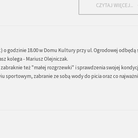
CZYTAJ WIĘCEJ...
br.) o godzinie 18.00 w Domu Kultury przy ul. Ogrodowej odbędą 
sz kolega - Mariusz Olejniczak.
 zabraknie też "małej rozgrzewki" i sprawdzenia swojej kondycji.
wiu sportowym, zabranie ze sobą wody do picia oraz co najważni