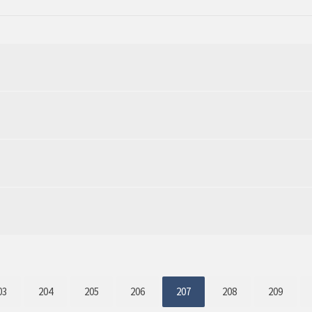
03
204
205
206
207
208
209