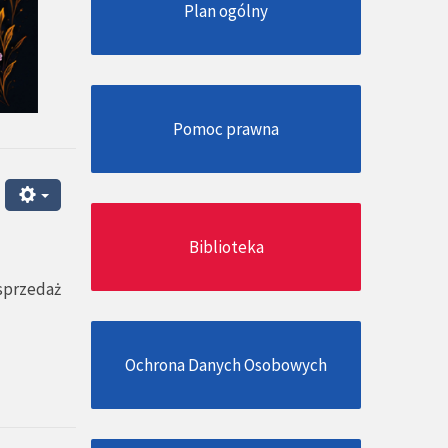
Plan ogólny
Pomoc prawna
Biblioteka
sprzedaż
z
Ochrona Danych Osobowych