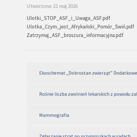
Utworzono: 21 maj 2026
Ulotki_STOP_ASF_i_Uwaga_ASF.pdf
Ulotka_Czym_jest_Afrykański_Pomór_Świń.pdf
Zatrzymaj_ASF_broszura_informacyjna.pdf
Ekoschemat „Dobrostan zwierząt” Dodatkowe p
Rośnie liczba zwolnień lekarskich z powodu z
Mammografia
Zgłaszanie strat po przymrozkach w sadach