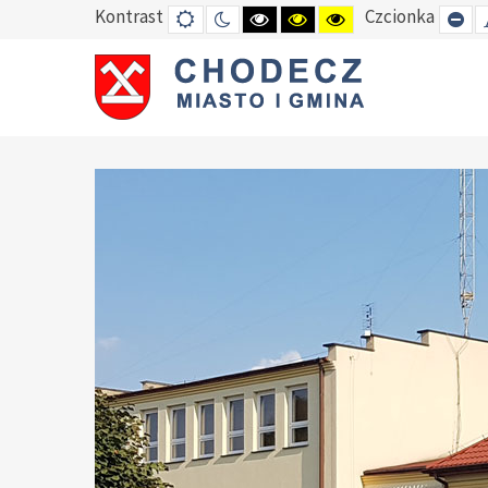
Kontrast
Czcionka
DEFAULT
TRYB
HIGH
HIGH
HIGH
SE
MODE
NOCNY
CONTRAST
CONTRAST
CONTRAST
SM
BLACK
BLACK
YELLOW
FO
WHITE
YELLOW
BLACK
MODE
MODE
MODE