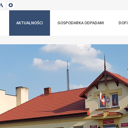
T
SET
SET
ALLER
DEFAULT
LARGER
NT
FONT
FONT
AKTUALNOŚCI
GOSPODARKA ODPADAMI
DOF