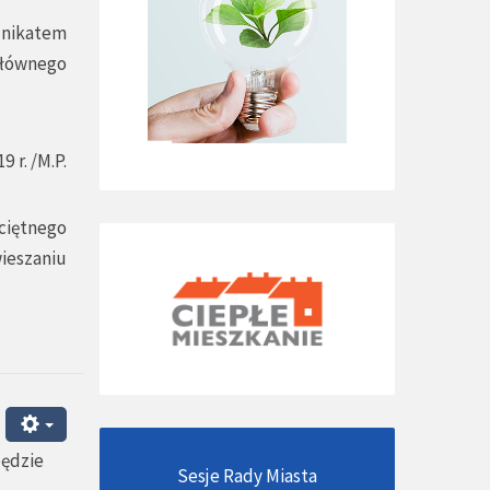
unikatem
Głównego
 r. /M.P.
ciętnego
ieszaniu
będzie
Sesje Rady Miasta