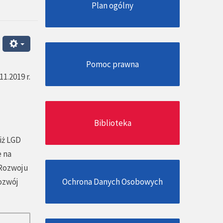
Plan ogólny
Pomoc prawna
11.2019 r.
Biblioteka
iż LGD
e na
 Rozwoju
ozwój
Ochrona Danych Osobowych