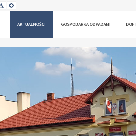
T
SET
SET
ALLER
DEFAULT
LARGER
NT
FONT
FONT
AKTUALNOŚCI
GOSPODARKA ODPADAMI
DOF