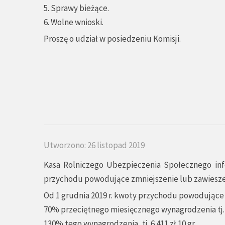
5. Sprawy bieżące.
6. Wolne wnioski.
Proszę o udział w posiedzeniu Komisji.
Utworzono: 26 listopad 2019
Kasa Rolniczego Ubezpieczenia Społecznego info
przychodu powodujące zmniejszenie lub zawiesz
Od 1 grudnia 2019 r. kwoty przychodu powodujące
70% przeciętnego miesięcznego wynagrodzenia tj. 3
130% tego wynagrodzenia, tj. 6 411 zł 10 gr.