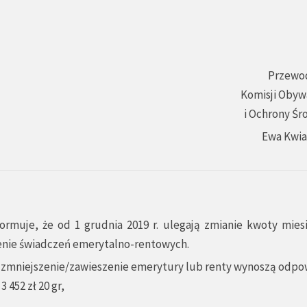
Przewo
Komisji Obyw
i Ochrony Śr
Ewa Kwi
rmuje, że od 1 grudnia 2019 r. ulegają zmianie kwoty mies
enie świadczeń emerytalno-rentowych.
 zmniejszenie/zawieszenie emerytury lub renty wynoszą odpo
 452 zł 20 gr,