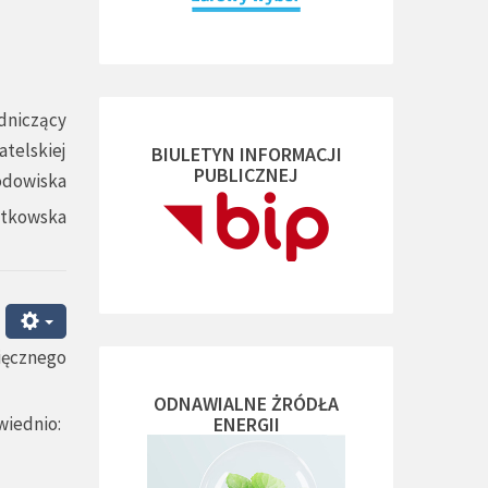
dniczący
atelskiej
BIULETYN INFORMACJI
PUBLICZNEJ
odowiska
atkowska
ięcznego
ODNAWIALNE ŻRÓDŁA
wiednio:
ENERGII