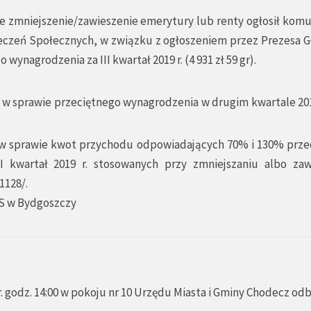
zmniejszenie/zawieszenie emerytury lub renty ogłosił kom
pieczeń Społecznych, w związku z ogłoszeniem przez Prezesa 
nagrodzenia za III kwartał 2019 r. (4 931 zł 59 gr).
. w sprawie przeciętnego wynagrodzenia w drugim kwartale 2019
r. w sprawie kwot przychodu odpowiadających 70% i 130% prze
I kwartał 2019 r. stosowanych przy zmniejszaniu albo zaw
1128/.
S w Bydgoszczy
. godz. 14:00 w pokoju nr 10 Urzędu Miasta i Gminy Chodecz od