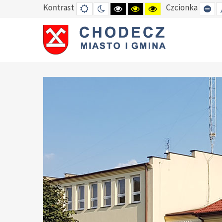
Kontrast
Czcionka
DEFAULT
TRYB
HIGH
HIGH
HIGH
SE
MODE
NOCNY
CONTRAST
CONTRAST
CONTRAST
SM
BLACK
BLACK
YELLOW
FO
WHITE
YELLOW
BLACK
MODE
MODE
MODE