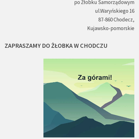
po Żłobku Samorządowym
ul.Waryńskiego 16
87-860 Chodecz,
Kujawsko-pomorskie
ZAPRASZAMY
DO
ŻŁOBKA
W
CHODCZU