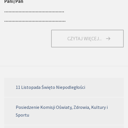
Pani/Pan
..........................................
...........................................
CZYTAJ WIĘCEJ...
11 Listopada Święto Niepodległości
Posiedzenie Komisji Oświaty, Zdrowia, Kultury i
Sportu