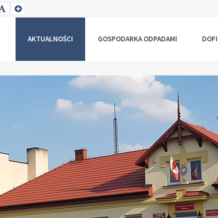
T
SET
SET
ALLER
DEFAULT
LARGER
NT
FONT
FONT
AKTUALNOŚCI
GOSPODARKA ODPADAMI
DOF