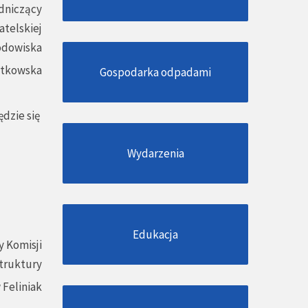
dniczący
atelskiej
odowiska
atkowska
Gospodarka odpadami
dzie się
Wydarzenia
Edukacja
 Komisji
struktury
 Feliniak