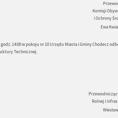
Przewo
Komisji Obyw
i Ochrony Śr
Ewa Kwi
godz. 14:00 w pokoju nr 10 Urzędu Miasta i Gminy Chodecz odbę
ruktury Technicznej.
Przewodniczący
Rolnej i Infra
Wiesław