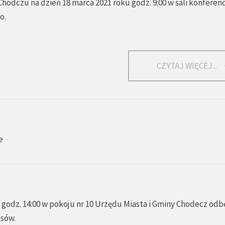
Chodczu na dzień 18 marca 2021 roku godz. 9:00 w sali konferenc
o.
CZYTAJ WIĘCEJ...
e
godz. 14:00 w pokoju nr 10 Urzędu Miasta i Gminy Chodecz odbę
nsów.