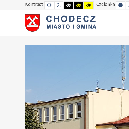
Kontrast
Czcionka
DEFAULT
TRYB
HIGH
HIGH
HIGH
SE
MODE
NOCNY
CONTRAST
CONTRAST
CONTRAST
SM
BLACK
BLACK
YELLOW
FO
WHITE
YELLOW
BLACK
MODE
MODE
MODE