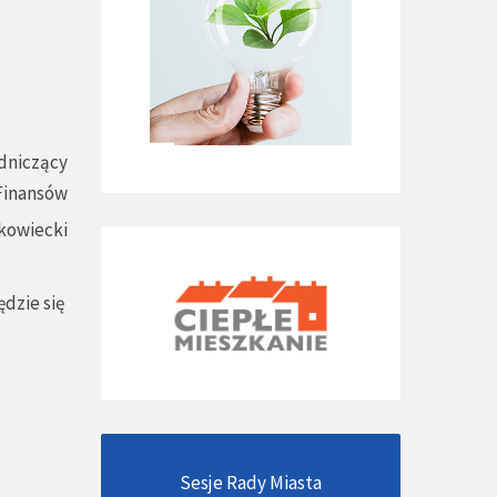
dniczący
 Finansów
kowiecki
dzie się
Sesje Rady Miasta