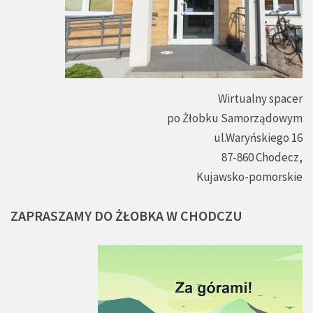
Wirtualny spacer
po Żłobku Samorządowym
ul.Waryńskiego 16
87-860 Chodecz,
Kujawsko-pomorskie
ZAPRASZAMY
DO
ŻŁOBKA
W
CHODCZU