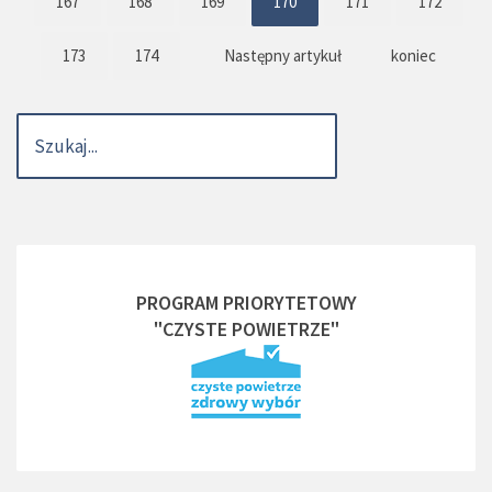
167
168
169
170
171
172
173
174
Następny artykuł
koniec
PROGRAM PRIORYTETOWY
"CZYSTE POWIETRZE"